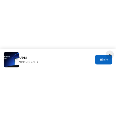
×
VPN
Visit
SPONSORED
Sfpackage Network LLC
120 Broadway
New York, NY, 10001
US
info@sfpackage.com
+1-305-555-0139
About
Privacy Policy
Terms of Use