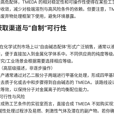
高危配体，TMEDA 的相对稳定性和可操作性使得在某些
收敛，减少对极端溶剂与高风险条件的依赖。但要注意，TM
和废弃物处理框架下使用，避免环境暴露。
取渠道与“自制”可行性
A 在化学试剂市场上以“自由碱态配体”形式广泛销售，通常以
供，便于直接加入到金属化学体系中。不同供应商的纯度等级
究/工业场景会根据需要选择相应等级。
（高层级描述，非逐步操作）
生产通常通过对乙二胺分子两端进行甲基化处理，形成四甲基
去质子化或去中和步骤得到自由碱态的 TMEDA。该路线
代等效，以保持分子对金属离子的均衡配位能力。
可行性与风险
成熟工艺条件的实验室而言，直接合成 TMEDA 不如购买
/碱性处理过程涉及易燃、刺激性气体及潜在的副产物。若你