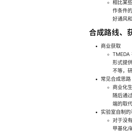
相比某些
作条件的
好通风
合成路线、获
商业获取
TMED
形式提
不等，研
常见合成思路
商业化
随后通过
端的取
实验室自制的
对于没有
甲基化