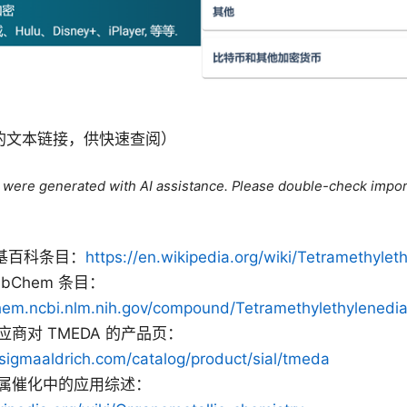
的文本链接，供快速查阅）
le were generated with AI assistance. Please double-check impor
维基百科条目：
https://en.wikipedia.org/wiki/Tetramethyle
ubChem 条目：
hem.ncbi.nlm.nih.gov/compound/Tetramethylethylenedi
商对 TMEDA 的产品页：
sigmaaldrich.com/catalog/product/sial/tmeda
属催化中的应用综述：