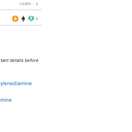
tant details before
thylenediamine
amine