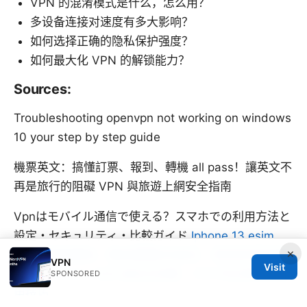
VPN 的混淆模式是什么，怎么用？
多设备连接对速度有多大影响？
如何选择正确的隐私保护强度？
如何最大化 VPN 的解锁能力？
Sources:
Troubleshooting openvpn not working on windows
10 your step by step guide
機票英文：搞懂訂票、報到、轉機 all pass！讓英文不
再是旅行的阻礙 VPN 與旅遊上網安全指南
Vpnはモバイル通信で使える？スマホでの利用方法と
設定・セキュリティ・比較ガイド
Iphone 13 esim
×
卡：保姆級教程，徹底搞懂如何設定、使用與常見問題
VPN
Visit
解答 - iPhone eSIM 設定全攻略、VPN 安全使用與實
SPONSORED
用技巧