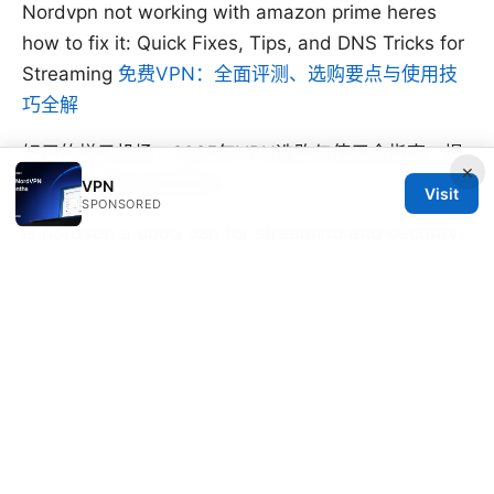
Nordvpn not working with amazon prime heres
how to fix it: Quick Fixes, Tips, and DNS Tricks for
Streaming
免费VPN：全面评测、选购要点与使用技
巧全解
好用的梯子机场：2025年VPN选购与使用全指南，提
×
升速度、隐私与解锁能力
VPN
Visit
SPONSORED
Is nordvpn a good vpn for streaming and security?
NordVPN Review, Speeds, Privacy, Pricing
© SFPACKAGE 2026
V.1
Sfpackage Network LLC