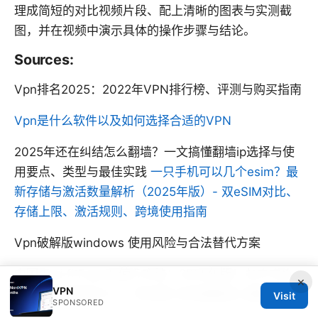
理成简短的对比视频片段、配上清晰的图表与实测截
图，并在视频中演示具体的操作步骤与结论。
Sources:
Vpn排名2025：2022年VPN排行榜、评测与购买指南
Vpn是什么软件以及如何选择合适的VPN
2025年还在纠结怎么翻墙？一文搞懂翻墙ip选择与使
用要点、类型与最佳实践
一只手机可以几个esim？最
新存储与激活数量解析（2025年版）- 双eSIM对比、
存储上限、激活规则、跨境使用指南
Vpn破解版windows 使用风险与合法替代方案
中国のwi fiでvpnを使う方法：2025年版！おすすめ
×
VPN
vpnと接続設定ガイド 完全版 日本語解説と最新情報
Visit
SPONSORED