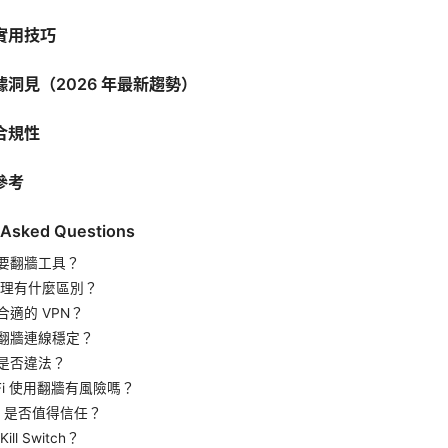
實用技巧
洞見（2026 年最新趨勢）
合規性
參考
 Asked Questions
要翻牆工具？
與代理有什麼區別？
適的 VPN？
翻牆連線穩定？
是否違法？
-Fi 使用翻牆有風險嗎？
N 是否值得信任？
ll Switch？