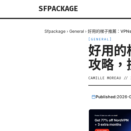
SFPACKAGE
Sfpackage
›
General
›
好用的梯子推薦：VPN
[
GENERAL
]
好用的
攻略，
CAMILLE MOREAU
//
Published:
2026-