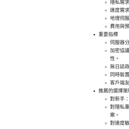
隱私需
速度需
地理伺
費用與
重要指標
伺服器
加密協議
性。
無日誌
同時裝
客戶端友
推薦的選擇策
對新手
對隱私
案。
對速度敏