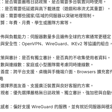
求：是否需要嚴格日誌政策、是否需要多台裝置同時使用。
求：是否需要低延遲與高下載速度（遊戲和串流尤其重要）。
服器：需要哪些國家/區域的伺服器以突破地理限制。
預算：年費、月費、學生或團隊方案等。
分佈與負載能力：伺服器數量多且遍佈全球的方案通常更穩定
與安全性：OpenVPN、WireGuard、IKEv2 等協議的
政策與審計：是否有獨立審計、是否真的不收集使用者資料。
置數與連線數：家庭或小型團隊需考慮同時連線數。
善度：跨平台支援、桌機與手機端介面、Browsers 擴充套
略
：選擇界面友善、支援廣泛裝置與良好客服的方案。
重視者：優先選擇嚴格無日誌政策、獨立審計、強加密與自動
感者：偏好支援 WireGuard 的服務，並有就近伺服器與