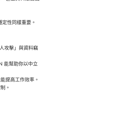
穩定性同樣重要。
間人攻擊」與資料竊
N 能幫助你以中立
線能提高工作效率。
控制。