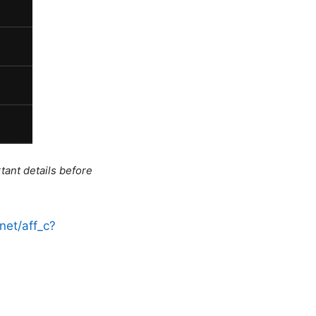
tant details before
net/aff_c?