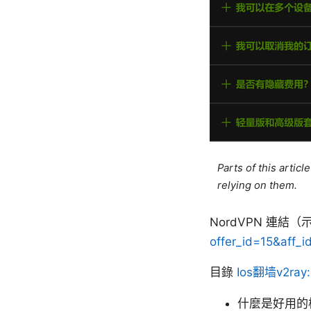
Parts of this artic
relying on them.
NordVPN 連
offer_id=15&aff_
目錄
Ios翻墙v2
什麼是好用的