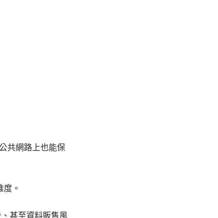
在公共網路上也能保
維度。
告、甚至資料販售風