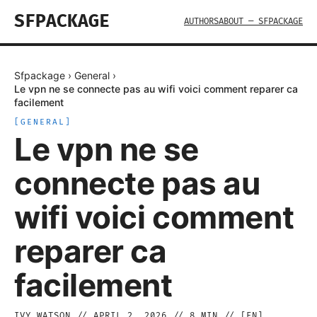
SFPACKAGE
AUTHORS
ABOUT — SFPACKAGE
Sfpackage
›
General
›
Le vpn ne se connecte pas au wifi voici comment reparer ca
facilement
[
GENERAL
]
Le vpn ne se
connecte pas au
wifi voici comment
reparer ca
facilement
IVY WATSON
//
APRIL 2, 2026
//
8
MIN // [
EN
]