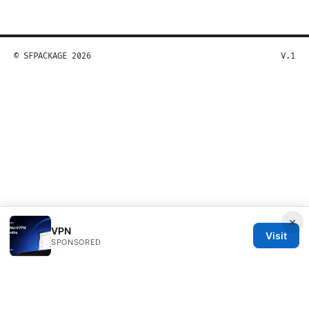
© SFPACKAGE 2026
V.1
×
VPN
Visit
SPONSORED
Sfpackage Network LLC
120 Broadway