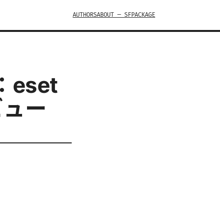
AUTHORS
ABOUT — SFPACKAGE
：eset
ビュー