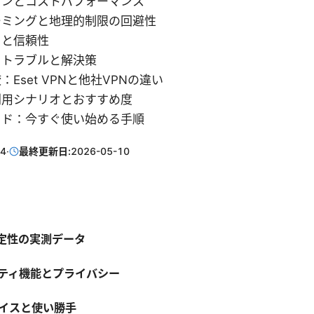
ランとコストパフォーマンス
ーミングと地理的制限の回避性
トと信頼性
るトラブルと解決策
：Eset VPNと他社VPNの違い
利用シナリオとおすすめ度
イド：今すぐ使い始める手順
14
·
最終更新日:
2026-05-10
安定性の実測データ
リティ機能とプライバシー
バイスと使い勝手