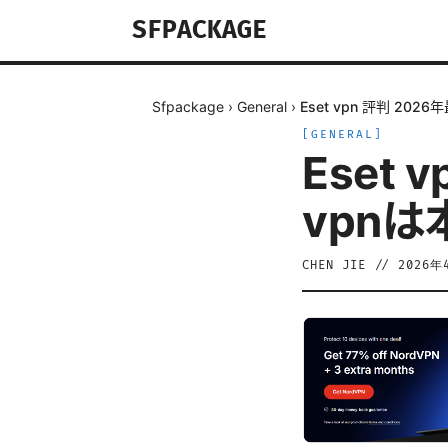
SFPACKAGE
Sfpackage
›
General
›
Eset vpn 評判 20
[
GENERAL
]
Eset 
vpn
CHEN JIE
//
2026年