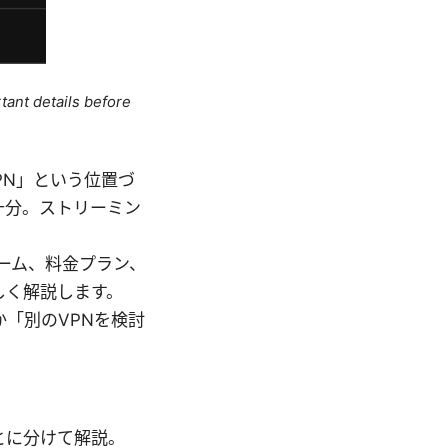
tant details before
PN」という位置づ
十分。ストリーミン
ーム、料金プラン、
しく解説します。
「別のVPNを検討
とに分けて解説。