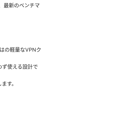
ど、最新のベンチマ
ではの軽量なVPNク
わず使える設計で
します。