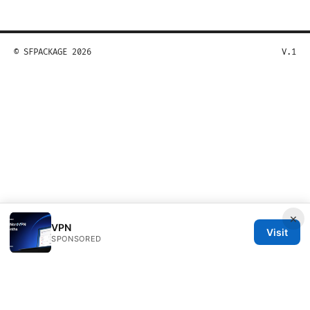
© SFPACKAGE 2026
V.1
×
VPN
Visit
SPONSORED
Sfpackage Network LLC
120 Broadway