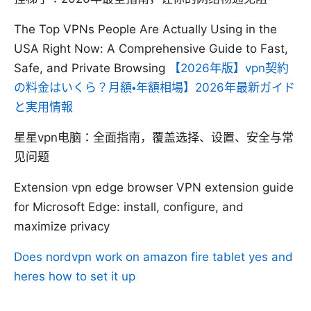
The Top VPNs People Are Actually Using in the
USA Right Now: A Comprehensive Guide to Fast,
Safe, and Private Browsing
【2026年版】vpn契約
の料金はいくら？月額・年額相場】2026年最新ガイド
と実用情報
星星vpn电脑：全面指南，覆盖选择、设置、安全与常
见问题
Extension vpn edge browser VPN extension guide
for Microsoft Edge: install, configure, and
maximize privacy
Does nordvpn work on amazon fire tablet yes and
heres how to set it up