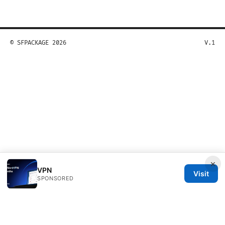
© SFPACKAGE 2026
V.1
×
VPN
Visit
SPONSORED
Sfpackage Network LLC
120 Broadway