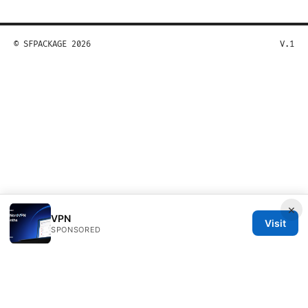
© SFPACKAGE 2026
V.1
×
VPN
Visit
SPONSORED
Sfpackage Network LLC
120 Broadway
New York, NY, 10001