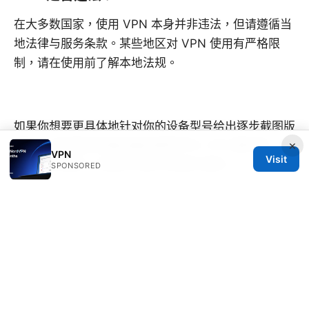
在大多数国家，使用 VPN 本身并非违法，但请遵循当
地法律与服务条款。某些地区对 VPN 使用有严格限
制，请在使用前了解本地法规。
如果你想要更具体地针对你的设备型号给出逐步截图版
×
教程，告诉我你的路由器品牌型号与 VPN 服务商，我
VPN
Visit
可以为你定制一份逐步可执行的操作清单。
SPONSORED
Sources:
Does nordvpn block youtube ads 2026
IOS梯子推薦：快速上手與全方位比較指南，含最新
VPN 趨勢與實用技巧
机票行程单生成器：完整指南、
实用工具与常见问题解答