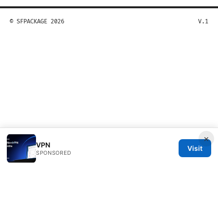
© SFPACKAGE 2026
V.1
×
VPN
Visit
SPONSORED
Sfpackage Network LLC
120 Broadway
New York, NY, 10001
US