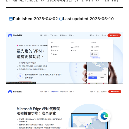
ETHAN MITCHELL
//
2026年4月2日
//
1
MIN // [
ZH-TW
]
Published:
2026-04-02
·
Last updated:
2026-05-10