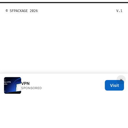
© SFPACKAGE 2026
V.1
×
VPN
Visit
SPONSORED
Sfpackage Network LLC
120 Broadway
New York, NY, 10001
US