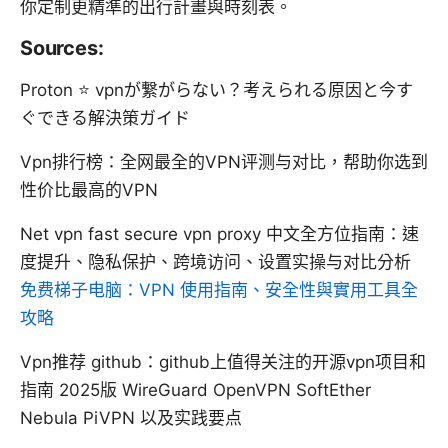
你定制更精準的出行計畫與時刻表。
Sources:
Proton ⭐ vpnが繋がらない？考えられる原因と今す
ぐできる解決策ガイド
Vpn排行榜：全网最全的VPN评测与对比，帮助你选到
性价比最高的VPN
Net vpn fast secure vpn proxy 中文全方位指南：速
度提升、隐私保护、跨境访问、设置实操与对比分析
免费梯子电脑：VPN 使用指南、安全性與實用工具全
攻略
Vpn推荐 github：github上值得关注的开源vpn项目和
指南 2025版 WireGuard OpenVPN SoftEther
Nebula PiVPN 以及实践要点