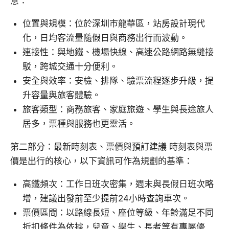
意：
位置與規模：位於深圳市龍華區，站房設計現代
化，日均客流量隨假日與商務出行而波動。
連接性：與地鐵、機場快線、高速公路網路無縫接
駁，跨城交通十分便利。
安全與效率：安檢、排隊、驗票流程逐步升級，提
升容量與旅客體驗。
旅客類型：商務旅客、家庭旅遊、學生與長途旅人
居多，票種與服務也更靈活。
第二部分：最新時刻表、票價與預訂建議 時刻表與票
價是出行的核心，以下資訊可作為規劃的基準：
高鐵頻次：工作日班次密集，週末與長假日班次略
增，建議出發前至少提前24小時查詢車次。
票價區間：以路線長短、座位等級、年齡滿足不同
折扣條件為依據，兒童、學生、長者等有專屬優