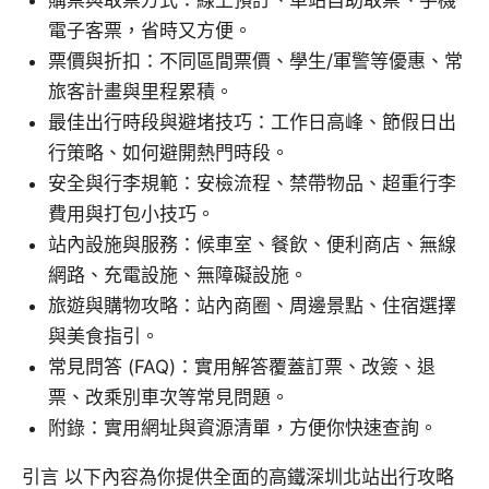
購票與取票方式：線上預訂、車站自助取票、手機
電子客票，省時又方便。
票價與折扣：不同區間票價、學生/軍警等優惠、常
旅客計畫與里程累積。
最佳出行時段與避堵技巧：工作日高峰、節假日出
行策略、如何避開熱門時段。
安全與行李規範：安檢流程、禁帶物品、超重行李
費用與打包小技巧。
站內設施與服務：候車室、餐飲、便利商店、無線
網路、充電設施、無障礙設施。
旅遊與購物攻略：站內商圈、周邊景點、住宿選擇
與美食指引。
常見問答 (FAQ)：實用解答覆蓋訂票、改簽、退
票、改乘別車次等常見問題。
附錄：實用網址與資源清單，方便你快速查詢。
引言 以下內容為你提供全面的高鐵深圳北站出行攻略