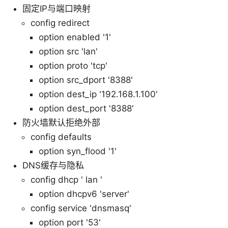
固定IP与端口映射
config redirect
option enabled '1'
option src 'lan'
option proto 'tcp'
option src_dport '8388'
option dest_ip '192.168.1.100'
option dest_port '8388'
防火墙默认拒绝外部
config defaults
option syn_flood '1'
DNS缓存与隐私
config dhcp ' lan '
option dhcpv6 'server'
config service 'dnsmasq'
option port '53'