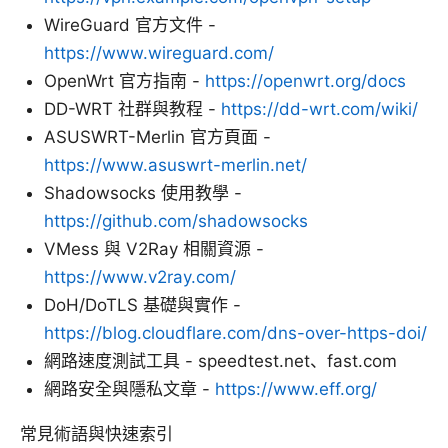
WireGuard 官方文件 -
https://www.wireguard.com/
OpenWrt 官方指南 -
https://openwrt.org/docs
DD-WRT 社群與教程 -
https://dd-wrt.com/wiki/
ASUSWRT-Merlin 官方頁面 -
https://www.asuswrt-merlin.net/
Shadowsocks 使用教學 -
https://github.com/shadowsocks
VMess 與 V2Ray 相關資源 -
https://www.v2ray.com/
DoH/DoTLS 基礎與實作 -
https://blog.cloudflare.com/dns-over-https-doi/
網路速度測試工具 - speedtest.net、fast.com
網路安全與隱私文章 -
https://www.eff.org/
常見術語與快速索引