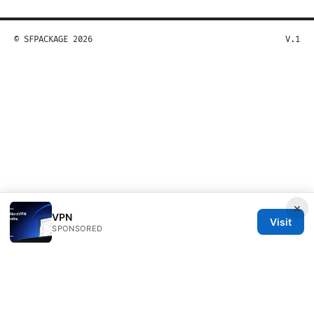
© SFPACKAGE 2026
V.1
×
VPN
Visit
SPONSORED
Sfpackage Network LLC
120 Broadway
New York, NY, 10001