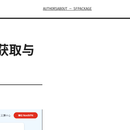
AUTHORS
ABOUT — SFPACKAGE
获取与