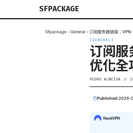
SFPACKAGE
Sfpackage
›
General
›
订阅服务器链接：VPN
[
GENERAL
]
订阅服
优化全
PEDRO ALMEIDA
//
2
Published:
2026-