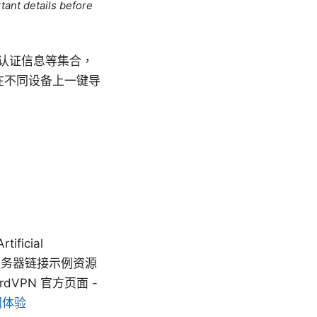
tant details before
、认证信息等集合，
在不同设备上一键导
ficial
nce, 订阅服务器链接示例资源
 NordVPN 官方页面 -
网体验