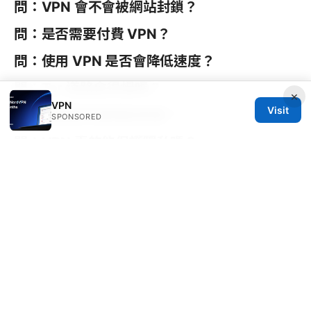
問：VPN 會不會被網站封鎖？
問：是否需要付費 VPN？
問：使用 VPN 是否會降低速度？
問：Tor 道路會很慢嗎？
×
VPN
Visit
問：我需要保護哪些裝置？
SPONSORED
問：VPN 真的能保護隱私嗎？
問：如何判斷 VPN 是不是紀錄使用紀錄？
問：VPN 可以同時在多個裝置使用嗎？
問：有沒有教學資源可以快速上手？
Sources:
Astrill 下载 2026：完整指南、最新功能與實用技巧，
含 VPN 安全與比較