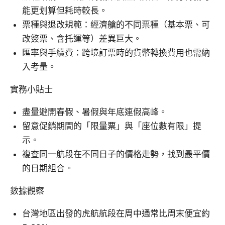
能更划算但耗時較長。
票種與退改規範：經濟艙的不同票種（基本票、可
改簽票、含托運等）差異巨大。
匯率與手續費：跨境訂票時的貨幣轉換費用也需納
入考量。
實務小貼士
盡量避開春假、暑假與年底連假高峰。
留意促銷期間的「限量票」與「座位數有限」提
示。
複查同一航段在不同日子的價格走勢，找到最平價
的日期組合。
數據觀察
台灣地區出發的虎航航段在周中通常比周末便宜約