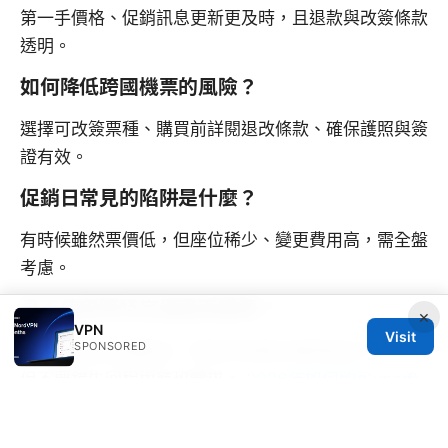
第一手價格、促銷訊息更新更及時，且退款與改簽條款
透明。
如何降低跨國機票的風險？
選擇可改簽票種、購買前詳閱退改條款、確保護照與簽
證有效。
促銷日常見的陷阱是什麼？
有時候雖然票價低，但座位稀少、變更費用高，需全盤
考慮。
是否值得等特定優惠再購票？
×
VPN
Visit
SPONSORED
若你能承受日期靈活，等特定促銷日通常能省下不少，
但不要錯失回程與航班需求。
2026年如何购买vpn流
量？这份详尽指南告诉你全部！ VPN購買全攻略，讓
你輕鬆選擇與設定