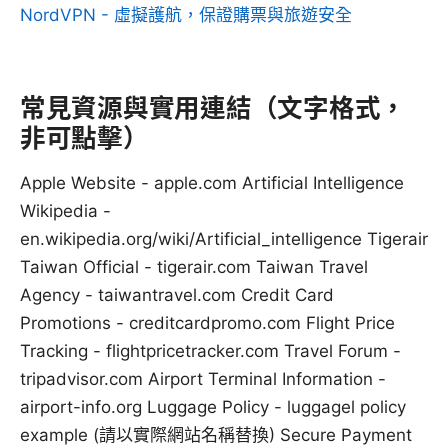
NordVPN - 虛擬護航，保證購票與旅遊安全
常見資源與實用連結（文字格式，
非可點擊）
Apple Website - apple.com Artificial Intelligence
Wikipedia -
en.wikipedia.org/wiki/Artificial_intelligence Tigerair
Taiwan Official - tigerair.com Taiwan Travel
Agency - taiwantravel.com Credit Card
Promotions - creditcardpromo.com Flight Price
Tracking - flightpricetracker.com Travel Forum -
tripadvisor.com Airport Terminal Information -
airport-info.org Luggage Policy - luggagel policy
example (請以實際網站名稱替換) Secure Payment