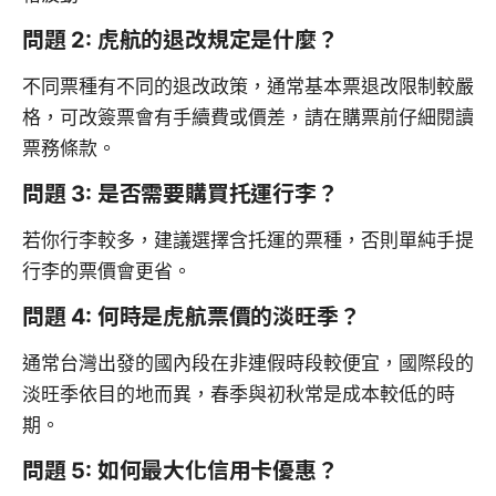
問題 2: 虎航的退改規定是什麼？
不同票種有不同的退改政策，通常基本票退改限制較嚴
格，可改簽票會有手續費或價差，請在購票前仔細閱讀
票務條款。
問題 3: 是否需要購買托運行李？
若你行李較多，建議選擇含托運的票種，否則單純手提
行李的票價會更省。
問題 4: 何時是虎航票價的淡旺季？
通常台灣出發的國內段在非連假時段較便宜，國際段的
淡旺季依目的地而異，春季與初秋常是成本較低的時
期。
問題 5: 如何最大化信用卡優惠？