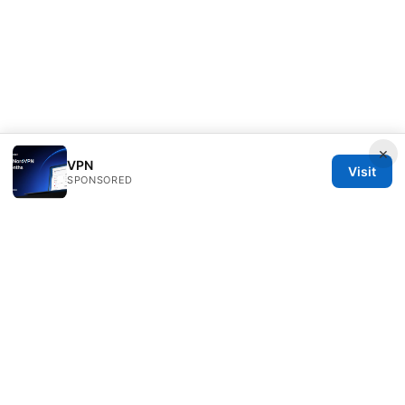
×
VPN
Visit
SPONSORED
Sfpackage Network LLC
120 Broadway
New York, NY, 10001
US
info@sfpackage.com
+1-305-555-0139
About
Privacy Policy
Terms of Use