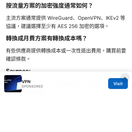
按流量方案的加密強度通常如何？
主流方案通常提供 WireGuard、OpenVPN、IKEv2 等
協議，建議選擇至少有 AES 256 加密的選項。
轉換成月費方案有轉換成本嗎？
有些供應商提供轉換成本或一次性退出費用，購買前要
確認條款。
Sources:
×
VPN
Esim 怎麼用？2026 年最詳盡指南：設定、購買、出
Visit
SPONSORED
國、換手機全解析
Cmhk esim服务：香港移动cmhk esim 的详细指南与
申请步骤 完整教程：设备兼容、申请流程、数据计划
与常见问答
路由器VPS：解锁全新网络体验的终极指
南（2026年版）与扩展应用