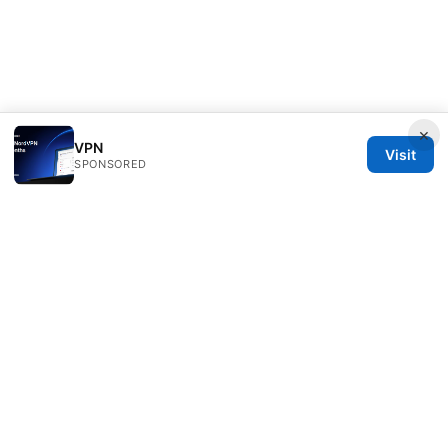
×
VPN
Visit
SPONSORED
Sfpackage Network LLC
120 Broadway
New York, NY, 10001
US
info@sfpackage.com
+1-305-555-0139
About
Privacy Policy
Terms of Use