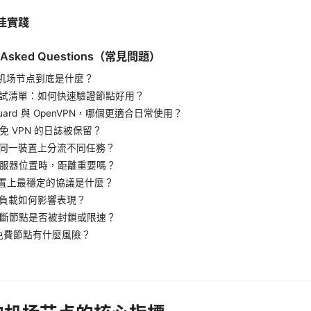
最佳實踐
ly Asked Questions（常見問題）
用的机场节点到底是什麼？
你測試清單：如何快速驗證節點好用？
eGuard 與 OpenVPN，哪個更適合日常使用？
避免 VPN 的日誌被保留？
何在同一裝置上分流不同任務？
擇伺服器位置時，距離重要嗎？
動裝置上最穩定的協議是什麼？
服器負載如何影響表現？
何判斷節點是否被封鎖或限速？
用免費節點有什麼風險？