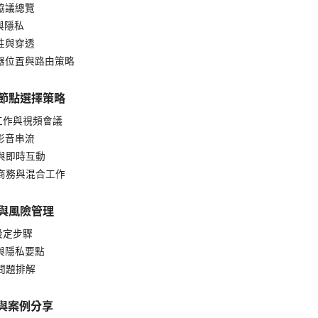
N 協議總覽
密與隱私
定性與穿透
服器位置與路由策略
的節點選擇策略
端工作與視頻會議
清影音串流
戲與即時互動
忙商務與混合工作
驟與風險管理
本設定步驟
全與隱私要點
見問題排解
據與案例分享