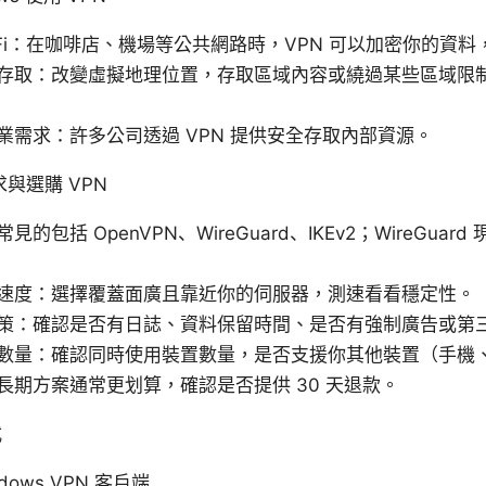
i‑Fi：在咖啡店、機場等公共網路時，VPN 可以加密你的資
存取：改變虛擬地理位置，存取區域內容或繞過某些區域限
業需求：許多公司透過 VPN 提供安全存取內部資源。
與選購 VPN
的包括 OpenVPN、WireGuard、IKEv2；WireGua
速度：選擇覆蓋面廣且靠近你的伺服器，測速看看穩定性。
策：確認是否有日誌、資料保留時間、是否有強制廣告或第
數量：確認同時使用裝置數量，是否支援你其他裝置（手機
長期方案通常更划算，確認是否提供 30 天退款。
式
dows VPN 客戶端