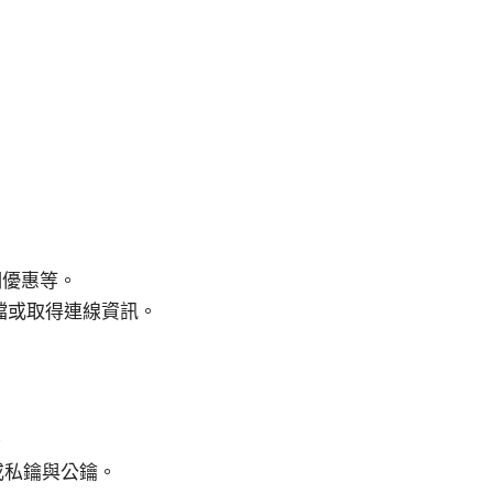
期優惠等。
檔或取得連線資訊。
。
f）或私鑰與公鑰。