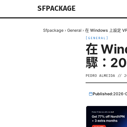
SFPACKAGE
Sfpackage
›
General
›
在 Windows 上設定 
[
GENERAL
]
在 Wi
驟：20
PEDRO ALMEIDA
//
2
Published:
2026-