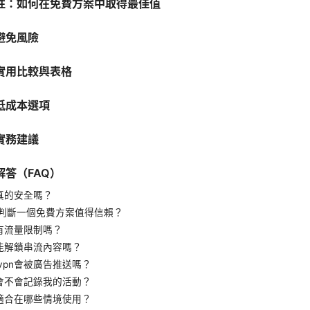
性：如何在免費方案中取得最佳值
避免風險
實用比較與表格
低成本選項
實務建議
解答（FAQ）
n真的安全嗎？
判斷一個免費方案值得信賴？
n有流量限制嗎？
n能解鎖串流內容嗎？
vpn會被廣告推送嗎？
n會不會記錄我的活動？
n適合在哪些情境使用？