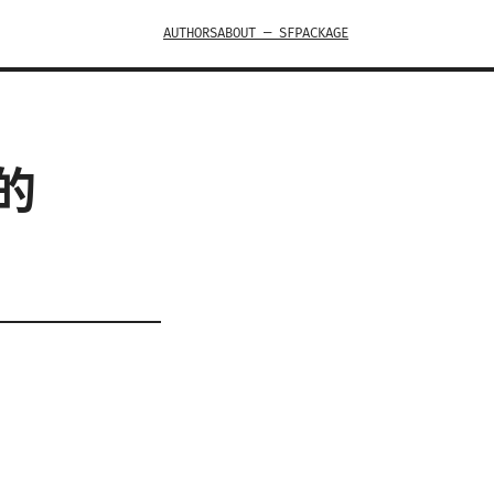
AUTHORS
ABOUT — SFPACKAGE
的