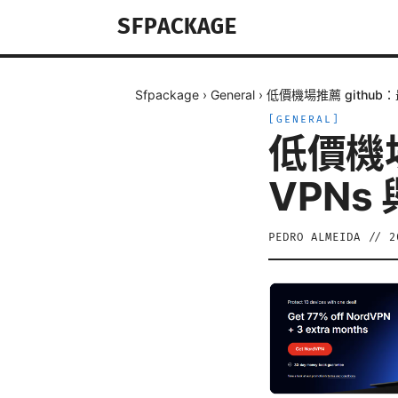
SFPACKAGE
Sfpackage
›
General
›
低價機場推薦 github
[
GENERAL
]
低價機場
VPNs
PEDRO ALMEIDA
//
2