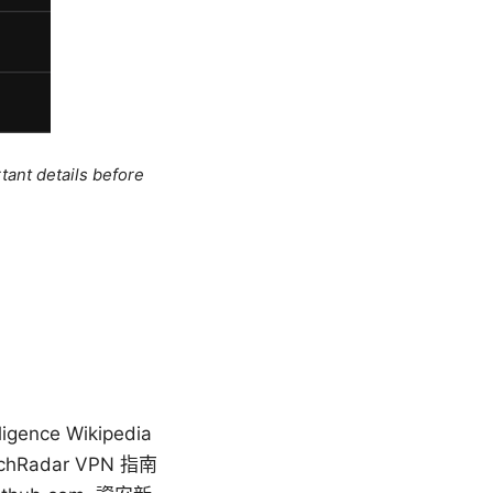
tant details before
gence Wikipedia
 TechRadar VPN 指南