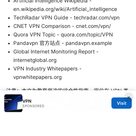
Artificial Intelligence Wikipedia -
en.wikipedia.org/wiki/Artificial_intelligence
TechRadar VPN Guide - techradar.com/vpn
CNET VPN Comparison - cnet.com/vpn/
Quora VPN Topic - quora.com/topic/VPN
Pandavpn 官方站点 - pandavpn.example
Global Internet Monitoring Report -
internetglobal.org
VPN Industry Whitepapers -
vpnwhitepapers.org
注意：本文为教育用途的综合性指南，定位在 VPN 类
×
别的知识普及与应用实操，具体价格、服务器名单、功
VPN
Visit
SPONSORED
能细节请以 Pandavpn 官方页面及最新更新为准。
Sources:
2025년 중국 구글 사용 방법 완벽 가이드 purevpn 활용