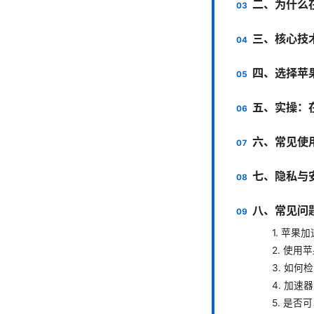
二、为什么
三、核心技
四、选择苹
五、实操：在 i
六、常见使
七、隐私与
八、常见问
1. 苹果
2. 使
3. 如
4. 加
5. 是