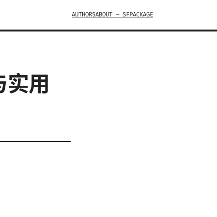
AUTHORS
ABOUT — SFPACKAGE
与实用