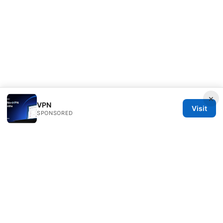
×
VPN
Visit
SPONSORED
Sfpackage Network LLC
120 Broadway
New York, NY, 10001
US
info@sfpackage.com
+1-305-555-0139
About
Privacy Policy
Terms of Use