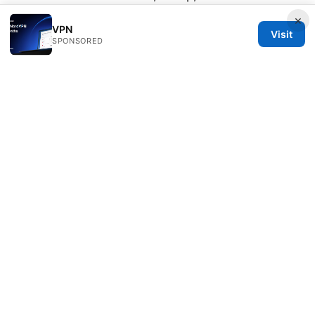
Tips
×
VPN
Visit
SPONSORED
© SFPACKAGE 2026
V.1
Sfpackage Network LLC
120 Broadway
New York, NY, 10001
US
info@sfpackage.com
+1-305-555-0139
About
Privacy Policy
Terms of Use