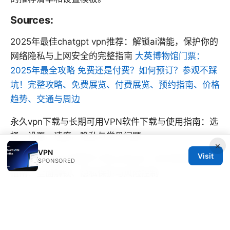
Sources:
2025年最佳chatgpt vpn推荐：解锁ai潜能，保护你的
网络隐私与上网安全的完整指南
大英博物馆门票：
2025年最全攻略 免费还是付费？如何预订？参观不踩
坑！完整攻略、免费展览、付费展览、预约指南、价格
趋势、交通与周边
永久vpn下载与长期可用VPN软件下载与使用指南：选
择、设置、速度、隐私与常见问题
×
VPN
Visit
为什么你的vpn也救不了你上tiktok？2025年终极解决
SPONSORED
指南：全面解锁、隐私保护与风险控制
Does vpn work anywhere in the world
Net vpn app：在中国使用、选择与评测的完整指南