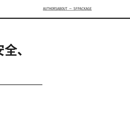
AUTHORS
ABOUT — SFPACKAGE
安全、