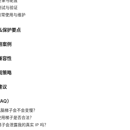
登录与配置
测试与验证
日常使用与维护
私保护要点
用案例
兼容性
阅策略
建议
AQ）
电脑梯子会不会变慢？
使用梯子是否合法？
子会泄露我的真实 IP 吗？