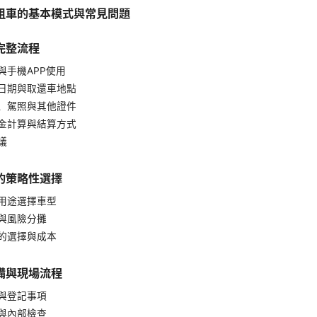
租車的基本模式與常見問題
完整流程
與手機APP使用
日期與取還車地點
、駕照與其他證件
金計算與結算方式
議
的策略性選擇
用途選擇車型
與風險分攤
的選擇與成本
備與現場流程
與登記事項
與內部檢查