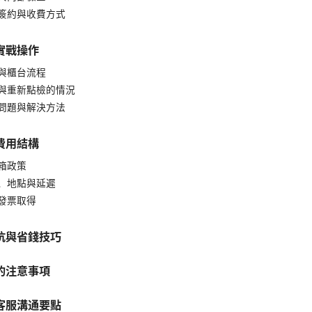
簽約與收費方式
實戰操作
與櫃台流程
與重新點檢的情況
問題與解決方法
費用結構
箱政策
、地點與延遲
發票取得
坑與省錢技巧
的注意事項
客服溝通要點