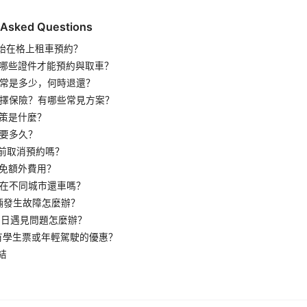
 Asked Questions
何開始在格上租車預約？
需要哪些證件才能預約與取車？
金通常是多少，何時退還？
何選擇保險？有哪些常見方案？
政策是什麼？
需要多久？
提前取消預約嗎？
避免額外費用？
可以在不同城市還車嗎？
車輛發生故障怎麼辦？
車當日遇見問題怎麼辦？
是否有學生票或年輕駕駛的優惠？
結