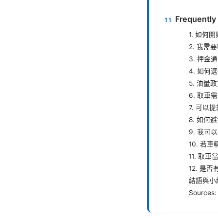
Frequently
1. 如
2. 我
3. 押
4. 如
5. 油量
6. 取車
7. 可以
8. 如何
9. 我
10. 若
11. 取
12. 
結語與小
Sources: