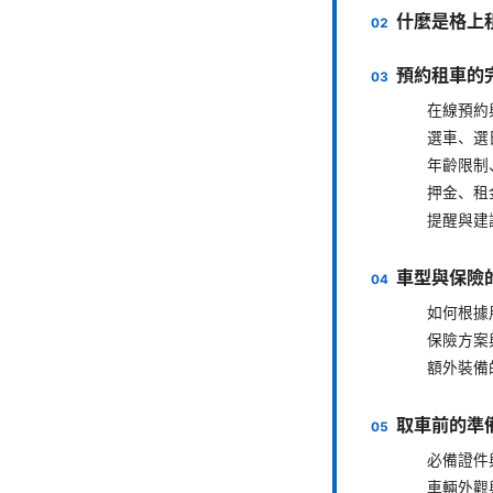
什麼是格上
預約租車的
在線預約
選車、選
年齡限制
押金、租
提醒與建
車型與保險
如何根據
保險方案
額外裝備
取車前的準
必備證件
車輛外觀