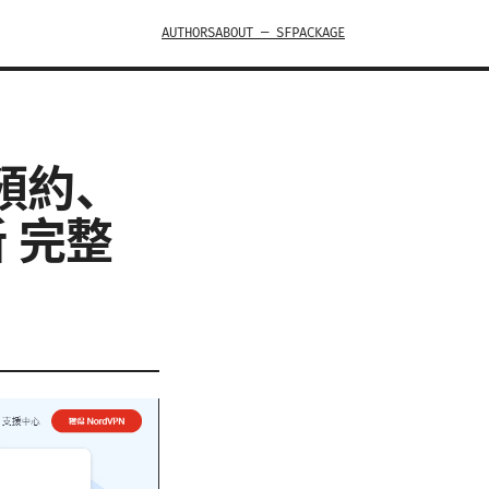
AUTHORS
ABOUT — SFPACKAGE
預約、
 完整