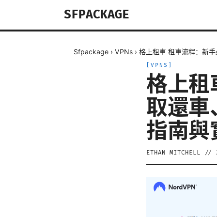
SFPACKAGE
Sfpackage
›
VPNs
›
格上租車 租車流程：新手
[
VPNS
]
格上租
取還車
指南與
ETHAN MITCHELL
//