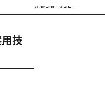
AUTHORS
ABOUT — SFPACKAGE
实用技