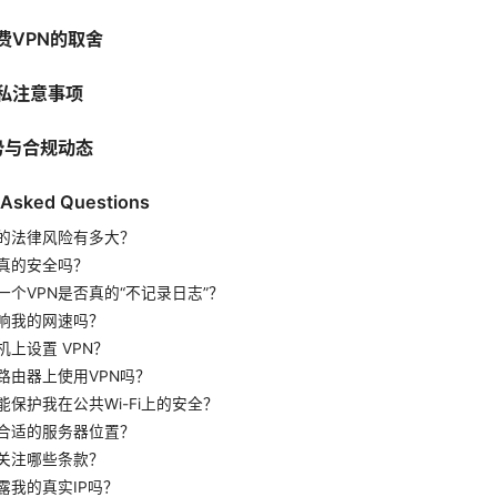
免费VPN的取舍
隐私注意事项
趋势与合规动态
 Asked Questions
n 的法律风险有多大？
N真的安全吗？
一个VPN是否真的“不记录日志”？
影响我的网速吗？
机上设置 VPN？
路由器上使用VPN吗？
能保护我在公共Wi-Fi上的安全？
合适的服务器位置？
关注哪些条款？
露我的真实IP吗？