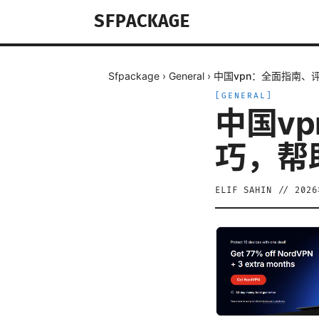
SFPACKAGE
Sfpackage
›
General
›
中国vpn：全面指南、
[
GENERAL
]
中国v
巧，帮
ELIF SAHIN
//
202