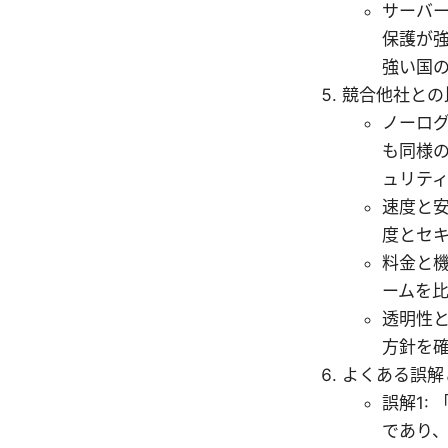
サーバー
保護が
強い国
競合他社との
ノーログ
も同様
ュリテ
速度と安
度とセ
料金と機
ームを
透明性と
方針を
よくある誤解
誤解1:
であり