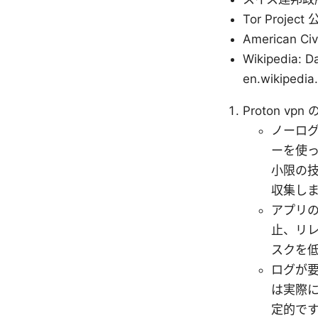
Tor Project
American Civi
Wikipedia: Da
en.wikipedia
Proton v
ノーログ
ーを使
小限の
収集し
アプリの設
止、リ
スクを
ログが要
は実際
定的で