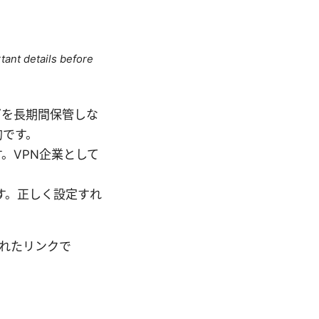
tant details before
ログを長期間保管しな
的です。
。VPN企業として
す。正しく設定すれ
かれたリンクで