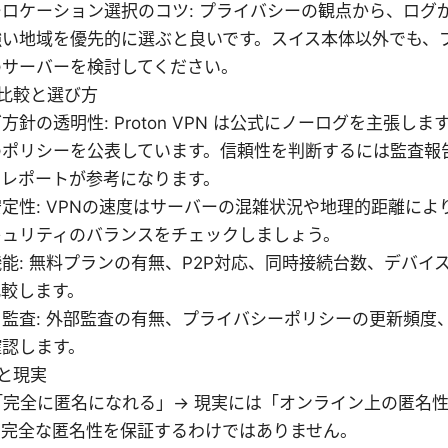
ロケーション選択のコツ: プライバシーの観点から、ログ
強い地域を優先的に選ぶと良いです。スイス本体以外でも、
のサーバーを検討してください。
比較と選び方
方針の透明性: Proton VPN は公式にノーログを主張し
のポリシーを公表しています。信頼性を判断するには監査報
ィレポートが参考になります。
定性: VPNの速度はサーバーの混雑状況や地理的距離によ
キュリティのバランスをチェックしましょう。
能: 無料プランの有無、P2P対応、同時接続台数、デバイ
比較します。
監査: 外部監査の有無、プライバシーポリシーの更新頻度
確認します。
と現実
 「完全に匿名になれる」→ 現実には「オンライン上の匿名
、完全な匿名性を保証するわけではありません。