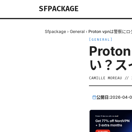
SFPACKAGE
Sfpackage
›
General
›
Proton vpnは警
[
GENERAL
]
Prot
い？ス
CAMILLE MOREAU
//
公開日:
2026-04-