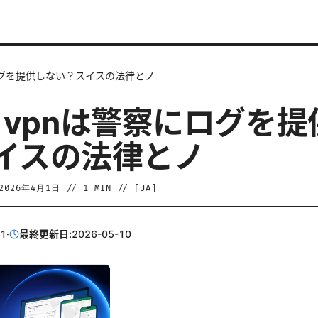
察にログを提供しない？スイスの法律とノ
on vpnは警察にログを
イスの法律とノ
2026年4月1日
//
1
MIN // [
JA
]
01
·
最終更新日:
2026-05-10