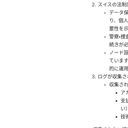
スイスの法制
データ保
り、個
要性を
警察・捜
続きが
ノード設
ていま
的に運
ログが収集さ
収集され
ア
支
い
技