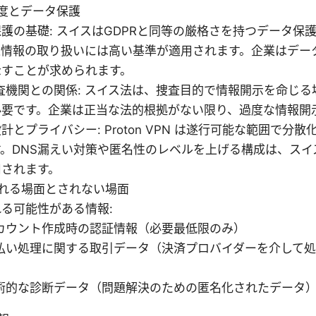
度とデータ保護
護の基礎: スイスはGDPRと同等の厳格さを持つデータ保
人情報の取り扱いには高い基準が適用されます。企業はデー
示すことが求められます。
査機関との関係: スイス法は、捜査目的で情報開示を命じ
必要です。企業は正当な法的根拠がない限り、過度な情報開
計とプライバシー: Proton VPN は遂行可能な範囲で分
す。DNS漏えい対策や匿名性のレベルを上げる構成は、スイ
用されます。
れる場面とされない場面
る可能性がある情報:
カウント作成時の認証情報（必要最低限のみ）
払い処理に関する取引データ（決済プロバイダーを介して
）
術的な診断データ（問題解決のための匿名化されたデータ