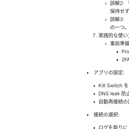
誤解2:
保持せ
誤解3:
の一つ
実践的な使い
事前準備
Pr
2F
アプリの設定:
Kill Switc
DNS leak 
自動再接続の
接続の選択:
ログを取りに