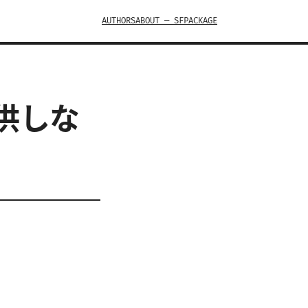
AUTHORS
ABOUT — SFPACKAGE
提供しな