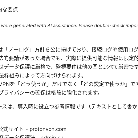
的な要点
le were generated with AI assistance. Please double-check impor
VPN は「ノーログ」方針を公に掲げており、接続ログや使用
法的要請があった場合でも、実際に提供可能な情報は限定
はデータ保護に厳格で、監視要件は他の国と比べて厳密です
法枠組みによって方向づけられます。
VPNを「どう使うか」だけでなく「どの設定で使うか」で
プライバシーの確保は格段に強化されます。
ソースは、導入時に役立つ参考情報です（テキストとして書
 公式サイト - protonvpn.com
ータ保護法 - admin.ch