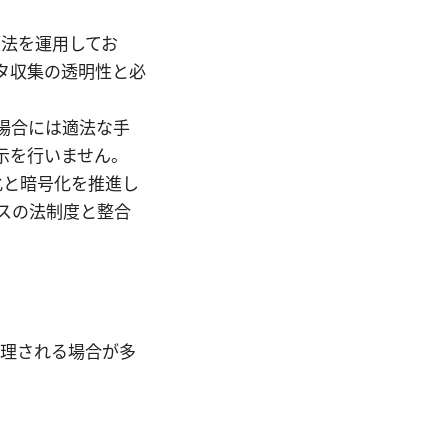
護法を運用してお
タ収集の透明性と必
る場合には適法な手
示を行いません。
散化と暗号化を推進し
スの法制度と整合
処理される場合が多
）