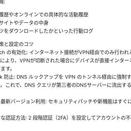
報:
履歴やオンラインでの具体的な活動履歴
サイトやデータの中身
ツをダウンロードしたかといった行動ログ
策と設定のコツ
 Switch の有効化: インターネット接続がVPN経由でのみ行
れにより、VPNが切断された場合にデバイスが直接インター
ぎます。
leak 防止: DNS ルックアップを VPN のトンネル経由に
。これで、DNS クエリが第三者のDNSサーバーに流出す
最新バージョン利用: セキュリティパッチや新機能はすぐ
な認証方法: 2 段階認証（2FA）を設定してアカウントの