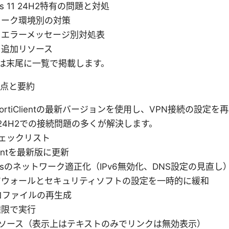
ws 11 24H2特有の問題と対処
ワーク環境別の対策
るエラーメッセージ別対処表
と追加リソース
は末尾に一覧で掲載します。
要点と要約
FortiClientの最新バージョンを使用し、VPN接続の設定
 11 24H2での接続問題の多くが解決します。
ェックリスト
Clientを最新版に更新
owsのネットワーク適正化（IPv6無効化、DNS設定の見直し
アウォールとセキュリティソフトの設定を一時的に緩和
ロファイルの再生成
権限で実行
リソース（表示上はテキストのみでリンクは無効表示）