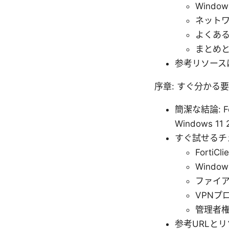
Windo
ネット
よくあ
まとめ
参考リソース
序章: すぐ分かる
簡潔な結論: 
Windows
すぐ試せるチ
Forti
Wind
ファイ
VPNプ
管理者
参考URLと