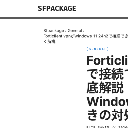
SFPACKAGE
Sfpackage
›
General
›
Forticlient vpnがwindows 11 2
く解説
[
GENERAL
]
Fortic
で接続
底解説！
Wind
きの対
ELIF SAHIN
//
202