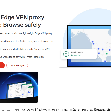
 vpnがwindows 11 24h2で接続できない？解決策と原因を徹