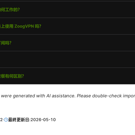
le were generated with AI assistance. Please double-check impor
12
·
最終更新日:
2026-05-10