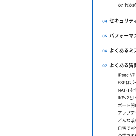
表: 代
セキュリテ
パフォーマ
よくあるミ
よくある質問
IPsec
ESPは
NAT-T
IKEv2
ポート開
アップデ
どんな暗
自宅でV
企業での