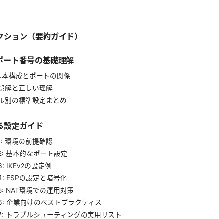
クション（要約ガイド）
pn ポート番号の基礎理解
の基本構成とポートの関係
誤解と正しい理解
ル別の標準設定まとめ
る設定ガイド
: 環境の前提確認
2: 基本的なポート設定
: IKEv2の設定例
: ESPの設定と暗号化
: NAT環境での運用対策
6: 企業向けのベストプラクティス
7: トラブルシューティングの実用リスト