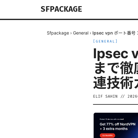
SFPACKAGE
Sfpackage
›
General
›
Ipsec vpn ポー
[
GENERAL
]
Ipse
まで徹
連技術
ELIF SAHIN
//
202