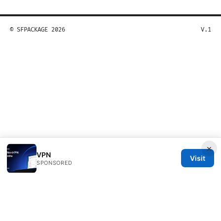
© SFPACKAGE 2026
V.1
×
VPN
Visit
SPONSORED
Sfpackage Network LLC
120 Broadway
New York, NY, 10001