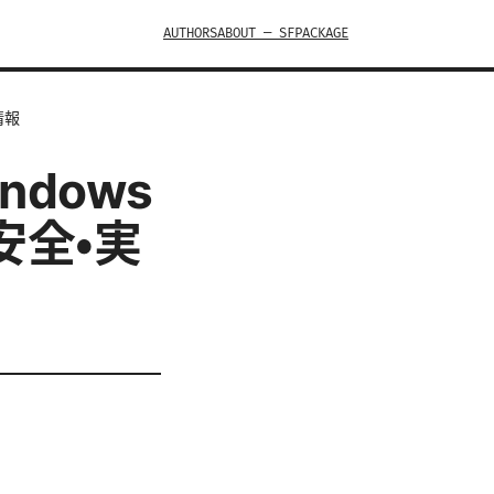
AUTHORS
ABOUT — SFPACKAGE
情報
ndows
安全・実