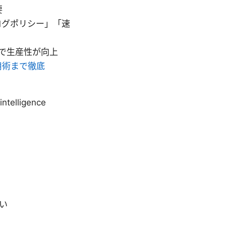
要
ログポリシー」「速
で生産性が向上
用術まで徹底
_intelligence
違い