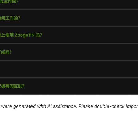
le were generated with AI assistance. Please double-check impor