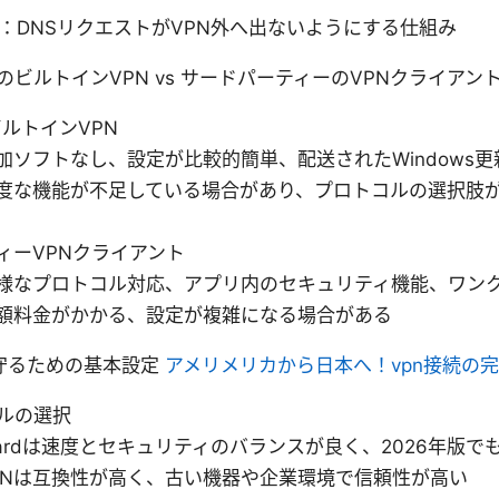
策：DNSリクエストがVPN外へ出ないようにする仕組み
sのビルトインVPN vs サードパーティーのVPNクライアン
ビルトインVPN
追加ソフトなし、設定が比較的簡単、配送されたWindows
高度な機能が不足している場合があり、プロトコルの選択肢
ィーVPNクライアント
多様なプロトコル対応、アプリ内のセキュリティ機能、ワン
月額料金がかかる、設定が複雑になる場合がある
守るための基本設定
アメリメリカから日本へ！vpn接続の
ルの選択
Guardは速度とセキュリティのバランスが良く、2026年版で
VPNは互換性が高く、古い機器や企業環境で信頼性が高い