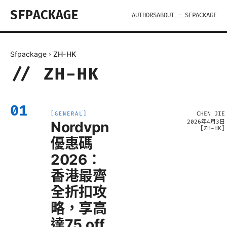
SFPACKAGE
AUTHORS
ABOUT — SFPACKAGE
Sfpackage
›
ZH-HK
//
ZH-HK
01
CHEN JIE
[
GENERAL
]
Nordvpn
2026年4月3日
[
ZH-HK
]
優惠碼
2026：
香港最齊
全折扣攻
略，享高
達75 off