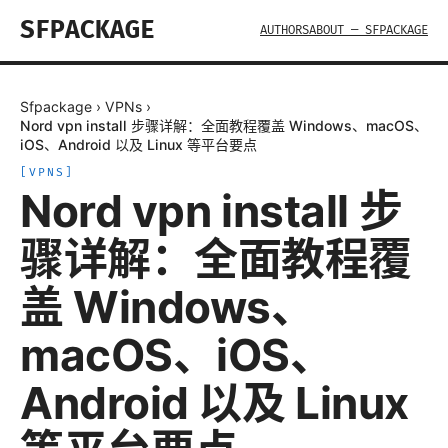
SFPACKAGE
AUTHORS
ABOUT — SFPACKAGE
Sfpackage
›
VPNs
›
Nord vpn install 步骤详解：全面教程覆盖 Windows、macOS、
iOS、Android 以及 Linux 等平台要点
[
VPNS
]
Nord vpn install 步
骤详解：全面教程覆
盖 Windows、
macOS、iOS、
Android 以及 Linux