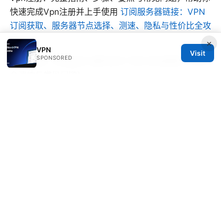
快速完成Vpn注册并上手使用
订阅服务器链接：VPN
订阅获取、服务器节点选择、测速、隐私与性价比全攻
略
×
VPN
Visit
SPONSORED
四叶草vpn ios安装包 最新版本下载与安装教程（含安
全评估与常见问题）
Ghost vpn extension edge
© SFPACKAGE 2026
V.1
Sfpackage Network LLC
120 Broadway
New York, NY, 10001
US