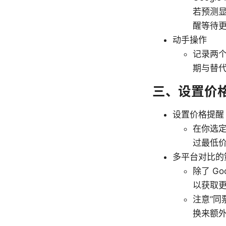
若预测
醒等待
动手操作
记录两
期与替
三、设置价
设置价格提醒
在你选
过最低
多平台对比的
除了 Go
以获取
注意“同
换来额