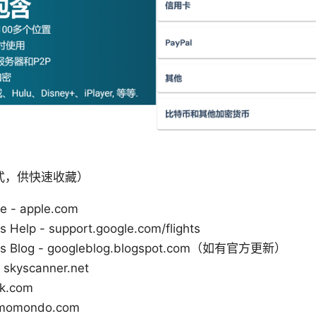
式，供快速收藏）
e - apple.com
s Help - support.google.com/flights
ghts Blog - googleblog.blogspot.com（如有官方更新）
 skyscanner.net
ak.com
momondo.com