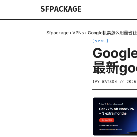
SFPACKAGE
Sfpackage
›
VPNs
›
Google机票怎么用最省钱：2
[
VPNS
]
Goog
最新goo
IVY WATSON
//
202