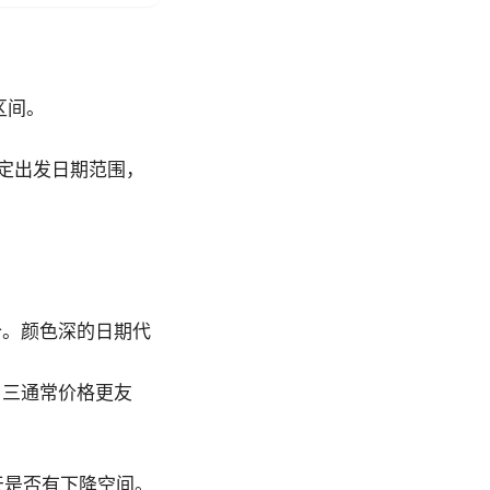
区间。
。
，选定出发日期范围，
票价。颜色深的日期代
周三通常价格更友
来几天是否有下降空间。