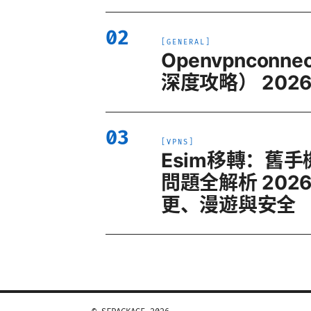
02
[
GENERAL
]
Openvpnco
深度攻略） 202
03
[
VPNS
]
Esim移轉：舊
問題全解析 20
更、漫遊與安全