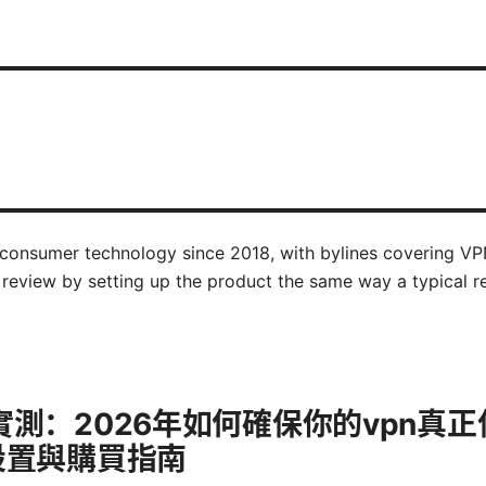
consumer technology since 2018, with bylines covering VP
 review by setting up the product the same way a typical 
全性實測：2026年如何確保你的vpn真
設置與購買指南