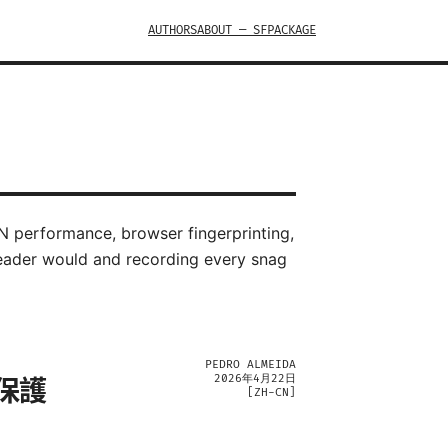
AUTHORS
ABOUT — SFPACKAGE
N performance, browser fingerprinting,
reader would and recording every snag
PEDRO ALMEIDA
2026年4月22日
正保護
[
ZH-CN
]