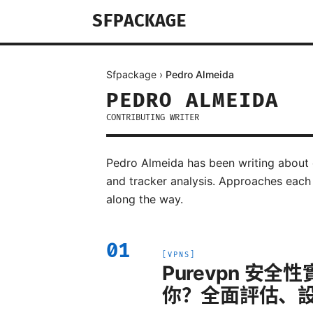
SFPACKAGE
Sfpackage
›
Pedro Almeida
PEDRO ALMEIDA
CONTRIBUTING WRITER
Pedro Almeida has been writing about 
and tracker analysis. Approaches each
along the way.
01
[
VPNS
]
Purevpn 安
你？全面評估、