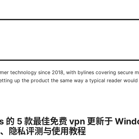
mer technology since 2018, with bylines covering secure me
etting up the product the same way a typical reader would
ws 的 5 款最佳免费 vpn 更新于 Wind
对比、隐私评测与使用教程