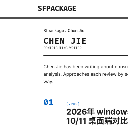
SFPACKAGE
Sfpackage
›
Chen Jie
CHEN JIE
CONTRIBUTING WRITER
Chen Jie has been writing about consu
analysis. Approaches each review by s
way.
01
[
VPNS
]
2026年 windo
10/11 桌面端