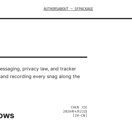
AUTHORS
ABOUT — SFPACKAGE
ssaging, privacy law, and tracker
 and recording every snag along the
CHEN JIE
2026年4月22日
ows
[
ZH-CN
]