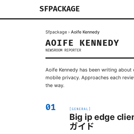
SFPACKAGE
Sfpackage
›
Aoife Kennedy
AOIFE KENNEDY
NEWSROOM REPORTER
Aoife Kennedy has been writing about c
mobile privacy. Approaches each revie
the way.
01
[
GENERAL
]
Big ip edge
ガイド