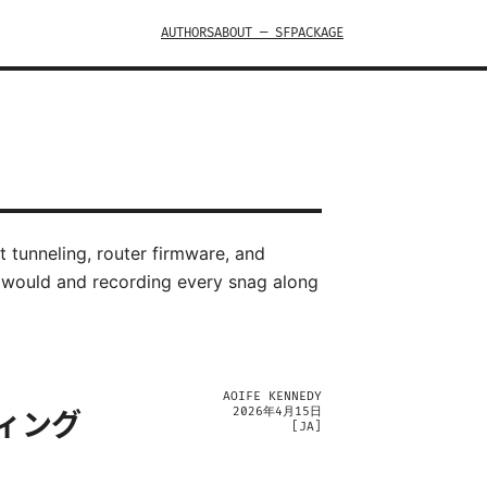
AUTHORS
ABOUT — SFPACKAGE
 tunneling, router firmware, and
r would and recording every snag along
AOIFE KENNEDY
2026年4月15日
ティング
[
JA
]