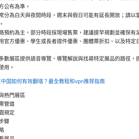
方公布為準。
常分為白天與夜間時段，週末與假日可能有延長開放；請以
。
路預約為主，部分時段採現場售票，建議提早規劃並確保有
用官方優惠、學生或長者證件優惠、團體票折扣、以及特定
多數展區提供語音導覽、導覽解說與找尋特定展品的路徑，提
使用。
年在中国如何有效翻墙？最全教程和vpn推荐指南
與熱門展區
票管道
園規定
步驟
略
看展品