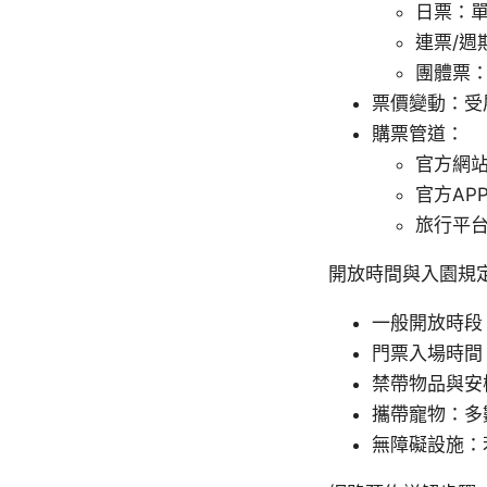
日票：
連票/週
團體票
票價變動：受
購票管道：
官方網
官方AP
旅行平
開放時間與入園規
一般開放時段
門票入場時間
禁帶物品與安
攜帶寵物：多
無障礙設施：