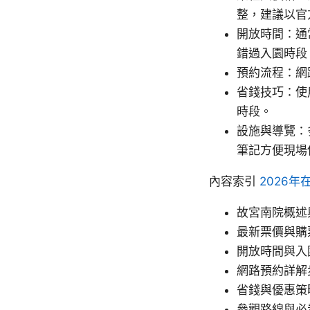
整，建議以官
開放時間：通
錯過入園時段
預約流程：網
省錢技巧：使
時段。
設施與導覽：
筆記方便現場
內容索引
2026
故宮南院概述
最新票價與購
開放時間與入
網路預約詳解
省錢與優惠策
參觀路線與必