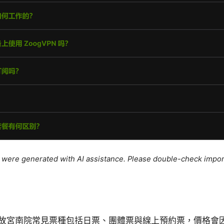
le were generated with AI assistance. Please double-check impor
故宮南院常見票種包括日票、團體票與線上預約票，價格會