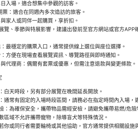
單日入場，適合想集中參觀的訪客。
期票：適合在同週內多次造訪的旅客。
：與家人或同伴一起購買，享折扣。
展覽、季節與特展影響，建議出發前至官方網站或官方APP
站：最穩定的購票入口，通常提供線上選位與座位選擇。
P：方便在現場查看展覽資訊、導覽路徑與即時通知。
台與代理商：偶爾有套票或優惠，但需注意退款與變更條款。
定
：白天時段，另有部分展覽在晚間延長開放。
：通常有固定的入場時段區間，請務必在指定時間內入場，
檢：為確保安全，攜帶物品需經安檢，請避免攜帶易燃/危險
數區域不允許攜帶寵物，除導盲犬等特殊情況。
若你或同行者需要輪椅或其他協助，官方通常提供相關設施