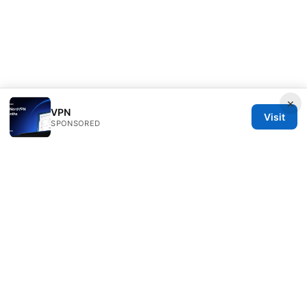
×
VPN
Visit
SPONSORED
Sfpackage Network LLC
120 Broadway
New York, NY, 10001
US
info@sfpackage.com
+1-305-555-0139
About
Privacy Policy
Terms of Use